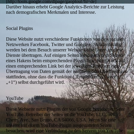
[http://tools.google.com/dlpage/gaoptout?hl=de]
Darüber hinaus erhebt Google Analytics-Berichte zur Leistung
nach demografischen Merkmalen und Interesse.
Social Plugins
Diese Website nutzt verschiedene Funktionen von den sozialen
Netzwerken Facebook, Twitter und Google+. Standardmäßig
werden bei dem Besuch unserer Website keine Daten an diese
Dienste übertragen. Auf einigen Seiten kann nach dem Setzen
eines Hakens beim entsprechenden Plugin bzw. beim Klick auf
einen entsprechenden Link bei der jeweiligen Plattform eine
Übertragung von Daten gemäß der nachfolgenden Bedingungen
stattfinden, ohne dass die Funktion („Empfehlen“, „Tweet“,
„+1“) selbst durchgeführt wird.
YouTube
Diese Webseite nutzt Plugins der von Google betriebenen Seite
YouTube. Betreiber der Seiten ist die YouTube, LLC, 901
Cherry Ave., San Bruno, CA 94066, USA. Wenn Sie eine
unserer mit einem YouTube-Plugin ausgestatteten Seiten
besuchen, wird eine Verbindung zu den Servern von YouTube