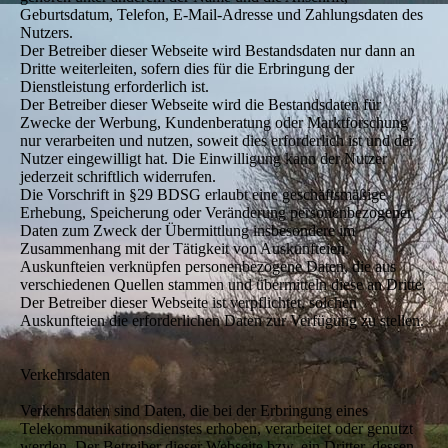
Geburtsdatum, Telefon, E-Mail-Adresse und Zahlungsdaten des
Nutzers.
Der Betreiber dieser Webseite wird Bestandsdaten nur dann an
Dritte weiterleiten, sofern dies für die Erbringung der
Dienstleistung erforderlich ist.
Der Betreiber dieser Webseite wird die Bestandsdaten für
Zwecke der Werbung, Kundenberatung oder Marktforschung
nur verarbeiten und nutzen, soweit dies erforderlich ist und der
Nutzer eingewilligt hat. Die Einwilligung kann der Nutzer
jederzeit schriftlich widerrufen.
Die Vorschrift in §29 BDSG erlaubt eine geschäftsmäßige
Erhebung, Speicherung oder Veränderung personenbezogener
Daten zum Zweck der Übermittlung insbesondere im
Zusammenhang mit der Tätigkeit von Auskunfteien.
Auskunfteien verknüpfen personenbezogene Daten, die aus
verschiedenen Quellen stammen und übermitteln diese an Dritte.
Der Betreiber dieser Webseite ist verpflichtet, solchen
Auskunfteien die erforderlichen Daten zur Verfügung zu stellen.
Verkehrsdaten
Verkehrsdaten sind Daten, die bei der Erbringung eines
Telekommunikationsdienstes erhoben, verarbeitet oder genutzt
werden. Der Betreiber dieser Webseite bzw. ein Dritter, dessen