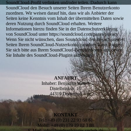
SoundCloud-Profil verlinken und/oder teilen. Dadurch kann
SoundCloud den Besuch unserer Seiten Ihrem Benutzerkonto
zuordnen. Wir weisen darauf hin, dass wir als Anbieter der
Seiten keine Kenntnis vom Inhalt der übermittelten Daten sowie
deren Nutzung durch SoundCloud erhalten. Weitere
Informationen hierzu finden Sie in der Datenschutzerklärung
von SoundCloud unter https://soundcloud.com/pages/privacy
Wenn Sie nicht wünschen, dass Soundcloud den Besuch unserer
Seiten Ihrem SoundCloud-Nutzerkonto zuordnen kann, loggen
Sie sich bitte aus Ihrem SoundCloud-Benutzerkonto aus, bevor
Sie Inhalte des SoundCloud-Plugins aktivieren.
ANFAHRT
Inhaber: Benjamin Wetzel
Distelbrinkstr. 10
44319 Dortmund
KONTAKT
Tel.: +49 (0) 231 22 93 68 61
Mobil: +49 (0) 179 19 02 3 88
E-Mail: info@hundeanhänger-verleih.de