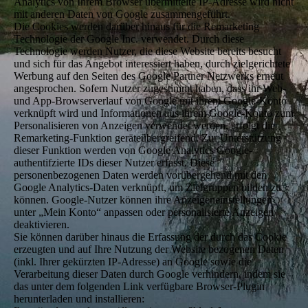
Analytics von Ihrem Browser übermittelte IP-Adresse wird nicht
mit anderen Daten von Google zusammengeführt.
Die Cookies werden darüber hinaus für die Remarketing
Technologie der Google Inc. verwendet. Durch diese
Technologie werden Nutzer, die diese Website bereits besucht
und sich für das Angebot interessiert haben, durch zielgerichtete
Werbung auf den Seiten des Google Partner Netzwerks erneut
angesprochen. Sofern Nutzer zugestimmt haben, dass ihr Web-
und App-Browserverlauf von Google mit ihrem Google-Konto
verknüpft wird und Informationen aus ihrem Google-Konto zum
Personalisieren von Anzeigen verwendet werden, erfolgt die
Remarketing-Funktion geräteübergreifend. Zur Unterstützung
dieser Funktion werden von Google Analytics Google-
authentifzierte IDs dieser Nutzer erfasst. Diese
personenbezogenen Daten werden vorübergehend mit den
Google Analytics-Daten verknüpft, um Zielgruppen bilden zu
können. Google-Nutzer können ihre Anzeigeneinstellungen
unter „Mein Konto“ anpassen oder personalisierte Anzeigen
deaktivieren.
Sie können darüber hinaus die Erfassung der durch das Cookie
erzeugten und auf Ihre Nutzung der Website bezogenen Daten
(inkl. Ihrer gekürzten IP-Adresse) an Google sowie die
Verarbeitung dieser Daten durch Google verhindern, indem sie
das unter dem folgenden Link verfügbare Browser-Plugin
herunterladen und installieren: