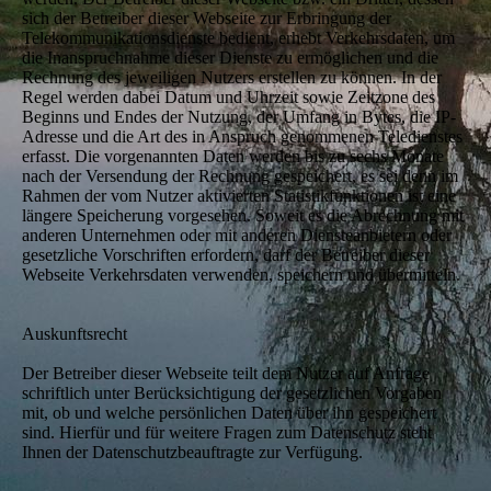
sich der Betreiber dieser Webseite zur Erbringung der
Telekommunikationsdienste bedient, erhebt Verkehrsdaten, um
die Inanspruchnahme dieser Dienste zu ermöglichen und die
Rechnung des jeweiligen Nutzers erstellen zu können. In der
Regel werden dabei Datum und Uhrzeit sowie Zeitzone des
Beginns und Endes der Nutzung, der Umfang in Bytes, die IP-
Adresse und die Art des in Anspruch genommenen Teledienstes
erfasst. Die vorgenannten Daten werden bis zu sechs Monate
nach der Versendung der Rechnung gespeichert, es sei denn im
Rahmen der vom Nutzer aktivierten Statistikfunktionen ist eine
längere Speicherung vorgesehen. Soweit es die Abrechnung mit
anderen Unternehmen oder mit anderen Diensteanbietern oder
gesetzliche Vorschriften erfordern, darf der Betreiber dieser
Webseite Verkehrsdaten verwenden, speichern und übermitteln.
Auskunftsrecht
Der Betreiber dieser Webseite teilt dem Nutzer auf Anfrage
schriftlich unter Berücksichtigung der gesetzlichen Vorgaben
mit, ob und welche persönlichen Daten über ihn gespeichert
sind. Hierfür und für weitere Fragen zum Datenschutz steht
Ihnen der Datenschutzbeauftragte zur Verfügung.