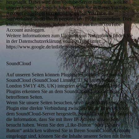
hergestellt. Dabei wird dem Youtube-Server mitgeteilt, welche
unserer Seiten Sie besucht haben. Wenn Sie in Ihrem YouTube-
Account eingeloggt sind ermöglichen Sie YouTube, Ihr
Surfverhalten direkt Ihrem persönlichen Profil zuzuordnen. Dies
können Sie verhindern, indem Sie sich aus Ihrem YouTube-
Account ausloggen.
Weitere Informationen zum Umgang von Nutzerdaten finden Sie
in der Datenschutzerklärung von YouTube unter:
https://www.google.de/intl/de/policies/privacy
SoundCloud
Auf unseren Seiten können Plugins des sozialen Netzwerks
SoundCloud (SoundCloud Limited, 33 St James Square,
London SW1Y 4JS, UK) integriert sein. Die SoundCloud-
Plugins erkennen Sie an dem SoundCloud-Logo auf den
betroffenen Seiten.
Wenn Sie unsere Seiten besuchen, wird nach Aktivierung des
Plugin eine direkte Verbindung zwischen Ihrem Browser und
dem SoundCloud-Server hergestellt. SoundCloud erhält dadurch
die Information, dass Sie mit Ihrer IP-Adresse unsere Seite
besucht haben. Wenn Sie den „Like-Button“ oder „Share-
Button“ anklicken während Sie in Ihrem SoundCloud-Account
eingeloggt sind, können Sie die Inhalte unserer Seiten mit Ihrem