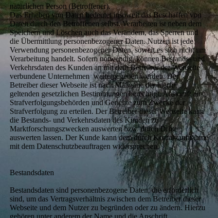
natürlichen Person (Betroffener).
Das Erheben von Daten bedeutet insoweit das Beschaffen von
Daten durch den Betroffenen selbst. Verarbeiten ist neben dem
Speichern und Löschen auch das Verändern, das Sperren und
die Übermittlung personenbezogener Daten. Nutzen ist jede
Verwendung personenbezogener Daten, soweit es sich nicht um
Verarbeitung handelt. Sofern notwendig, können Bestands- und
Verkehrsdaten des Kunden an mit dem Betreiber der Webseite
verbundene Unternehmen weitergegeben werden. Der
Betreiber dieser Webseite ist nach Maßgabe der hierfür
geltenden gesetzlichen Bestimmungen berechtigt, Auskunft an
Strafverfolgungsbehörden und Gerichte zum Zwecke der
Strafverfolgung zu erteilen. Der Betreiber dieser Webseite kann
die Bestands- und Verkehrsdaten des Kunden zu
Marktforschungszwecken auswerten bzw. durch Dritte
auswerten lassen. Der Kunde kann dem durch Kontaktaufnahme
mit dem Datenschutzbeauftragen widersprechen.
Bestandsdaten
Bestandsdaten sind personenbezogene Daten, die erforderlich
sind, um das Vertragsverhältnis zwischen dem Betreiber dieser
Webseite und dem Nutzer zu begründen oder zu ändern. Hierzu
gehören unter anderem der Name und die Anschrift,