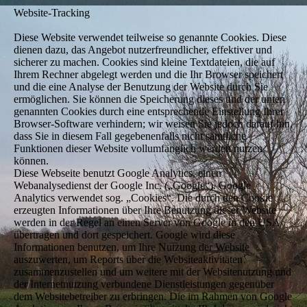
Website-Tracking
Diese Website verwendet teilweise so genannte Cookies. Diese
dienen dazu, das Angebot nutzerfreundlicher, effektiver und
sicherer zu machen. Cookies sind kleine Textdateien, die auf
Ihrem Rechner abgelegt werden und die Ihr Browser speichert
und die eine Analyse der Benutzung der Website durch Sie
ermöglichen. Sie können die Speicherung dieses und der unten
genannten Cookies durch eine entsprechende Einstellung Ihrer
Browser-Software verhindern; wir weisen Sie jedoch darauf hin,
dass Sie in diesem Fall gegebenenfalls nicht sämtliche
Funktionen dieser Website vollumfänglich werden nutzen
können.
Diese Webseite benutzt Google Analytics, einen
Webanalysedienst der Google Inc. („Google“). Google
Analytics verwendet sog. „Cookies“. Die durch den Cookie
erzeugten Informationen über Ihre Benutzung dieser Website
werden in der Regel an einen Server von Google in den USA
übertragen und dort gespeichert. Google wird diese
Informationen benutzen, um Ihre Nutzung der Website
auszuwerten, um Reports über die Websiteaktivitäten
zusammenzustellen und um weitere mit der Websitenutzung und
der Internetnutzung verbundene Dienstleistungen gegenüber
dem Websitebetreiber zu erbringen. Die im Rahmen von Google