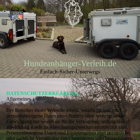
Hundeanhänger-Verleih.de
Einfach-Sicher-Unterwegs
DATENSCHUTZERKLÄRUNG
Allgemeines
Der Betreiber dieser Webseite erhebt, verarbeitet und nutzt
personenbezogene Daten eines Nutzers ohne weitergehende
Einwilligung nur soweit sie für die Vertragsbegründung und -
abwicklung sowie zu Abrechnungszwecken erforderlich sind.
Personenbezogene Daten sind Einzelangaben über persönliche
oder sachliche Verhältnisse einer bestimmten oder bestimmbaren