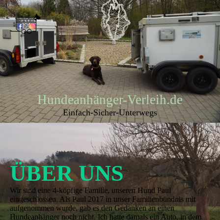
Hundeanhänger-Verleih.de
Einfach-Sicher-Unterwegs
ÜBER UNS
Wir sind eine 4-köpfige Familie, unseren Hund Paul
eingeschlossen. Als Paul 2017 in unser Familienbündnis mit
aufgenommen wurde, gab es den Gedanken an einen
Hundeanhänger noch nicht. Ich hatte damals ein Auto, in dem