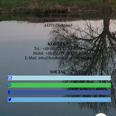
ANFAHRT
Inhaber: Benjamin Wetzel
Distelbrinkstr. 10
44319 Dortmund
KONTAKT
Tel.: +49 (0) 231 22 93 68 61
Mobil: +49 (0) 179 19 02 3 88
E-Mail: info@hundeanhänger-verleih.de
SOCIAL