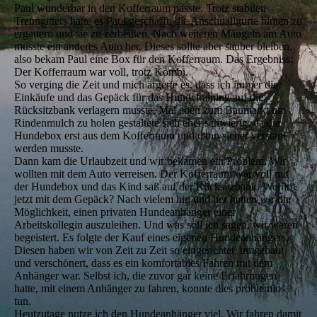
Paul wunderbar in den Kofferraum passte. Trotz stabilen
Trenngitters hatte es Paul geschafft, die Anschnallgurte hinten zu
ergattern und sie zu zerbeißen. Nach weiteren Mängeln am Auto
musste ein anderes Auto her. Dieses sollte aber sauber bleiben,
also bekam Paul eine Box für den Kofferraum. Das Ergebniss:
Der Kofferraum war voll, trotz Kombi.
So verging die Zeit und mich ärgerte es, dass ich immer die
Einkäufe und das Gepäck für das Hundetraining auf die
Rücksitzbank verlagern musste. Mal eben zum Baumarkt um
Rindenmulch zu holen gestaltete sich eher schwierig, da die
Hundebox erst aus dem Kofferraum und dann sicher verstaut
werden musste.
Dann kam die Urlaubzeit und wir bekamen ein Problem. Wir
wollten mit dem Auto verreisen. Der Kofferraum war voll mit
der Hundebox und das Kind saß auf der Rücksitzbank. Wohin
jetzt mit dem Gepäck? Nach vielem hin und her hatten wir die
Möglichkeit, einen privaten Hundeanhänger einer
Arbeitskollegin auszuleihen. Und was soll ich sagen, wir waren
begeistert. Es folgte der Kauf eines eigenen Hundeanhängers.
Diesen haben wir von Zeit zu Zeit so eingerichtet, umgebaut
und verschönert, dass es ein komfortables Fahren mit dem
Anhänger war. Selbst ich, die zuvor gar keine Erfahrungen
hatte, mit einem Anhänger zu fahren, konnte dies problemlos
tun.
Heutzutage nutze ich den Hundeanhänger viel. Wir fahren damit